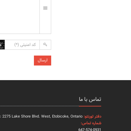
تماس با ما
دفتر تورنتو:
: 2275 Lake Shore Blvd. West, Etobicoke, Ontario
شماره تماس:
647-574-0931