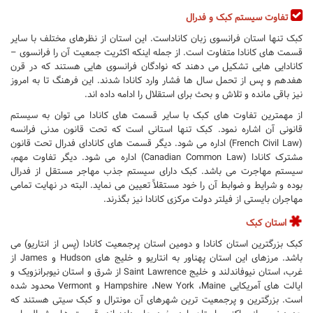
تفاوت سیستم کبک و فدرال
کبک تنها استان فرانسوی زبان کاناداست. این استان از نظرهای مختلف با سایر
قسمت های کانادا متفاوت است. از جمله اینکه اکثریت جمعیت آن را فرانسوی –
کانادایی هایی تشکیل می دهند که نوادگان فرانسوی هایی هستند که در قرن
هفدهم و پس از تحمل سال ها فشار وارد کانادا شدند. این فرهنگ تا به امروز
نیز باقی مانده و تلاش و بحث برای استقلال را ادامه داده اند.
از مهمترین تفاوت های کبک با سایر قسمت های کانادا می توان به سیستم
قانونی آن اشاره نمود. کبک تنها استانی است که تحت قانون مدنی فرانسه
(
French Civil Law
) اداره می شود. دیگر قسمت های کانادای فدرال تحت قانون
مشترک کانادا (
Canadian Common Law
) اداره می شود. دیگر تفاوت مهم،
سیستم مهاجرت می باشد. کبک دارای سیستم جذب مهاجر مستقل از فدرال
بوده و شرایط و ضوابط آن را خود مستقلاً تعیین می نماید. البته در نهایت تمامی
مهاجران بایستی از فیلتر دولت مرکزی کانادا نیز بگذرند.
استان کبک
کبک بزرگترین استان کانادا و دومین استان پرجمعیت کانادا (پس از انتاریو) می
باشد. مرزهای این استان پهناور به انتاریو و خلیج های
Hudson
و
James
از
غرب، استان نیوفاندلند و خلیج
Saint Lawrence
از شرق و استان نیوبرانزویک و
ایالت های آمریکایی
Maine
،
New York
،
Hampshire
و
Vermont
محدود شده
است. بزرگترین و پرجمعیت ترین شهرهای آن مونترال و کبک سیتی هستند که