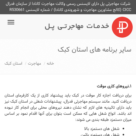
شرکت مهاجرتی پل دارای لایسنس رسمی وکالت مهاجرت کانادا از سازمان فدرال
CICC (کالج مشاورین مهاجرت و شهروندی کانادا) / شماره لایسنس R530661
ggle
ation
سایر برنامه های استان کبک
خانه
مهاجرت
استان کبک
۱.نیروهای کاری موقت
برای دریافت اجازه کار موقت در کبک باید پیشنهاد کاری از یک کارفرمای استان
دریافت کنید. مانند سیستم مهاجرتی فدرال، پیشنهادات شغلی در استان کبک نیز
باید دارای تائیدیه های لازم که نشان دهند نیروهای محلی برای انجام کار نبوده
اند باشد. انواع شغل هایی که ممکن است بتوان برای آنها اقدام نمود بر اساس
میزان دستمزد طبقه بندی می شوند:
شغل های دستمزد بالا
شغل های دستمزد پائین