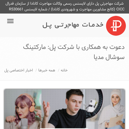
شرکت مهاجرتی پل دارای لایسنس رسمی وکالت مهاجرت کانادا از سازمان فدرال
CICC (کالج مشاورین مهاجرت و شهروندی کانادا) / شماره لایسنس R530661
ggle
ation
دعوت به همکاری با شرکت پل: مارکتینگ
سوشال مدیا
خانه
همه خبرها
اخبار اختصاصی پل