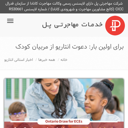
شرکت مهاجرتی پل دارای لایسنس رسمی وکالت مهاجرت کانادا از سازمان فدرال
CICC (کالج مشاورین مهاجرت و شهروندی کانادا) / شماره لایسنس R530661
ggle
ation
برای اولین بار: دعوت انتاریو از مربیان کودک
خانه
همه خبرها
اخبار استانی انتاریو