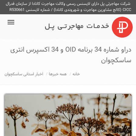
شرکت مهاجرتی پل دارای لایسنس رسمی وکالت مهاجرت کانادا از سازمان فدرال
CICC (کالج مشاورین مهاجرت و شهروندی کانادا) / شماره لایسنس R530661
ggle
ation
دراو شماره 34 برنامه OID و 34 اکسپرس انتری
ساسکچوان
خانه
همه خبرها
اخبار استانی ساسکچوان