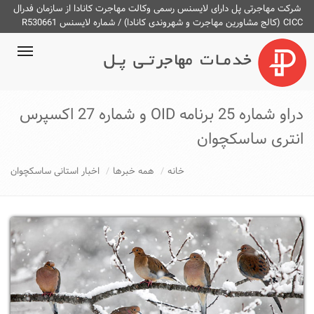
شرکت مهاجرتی پل دارای لایسنس رسمی وکالت مهاجرت کانادا از سازمان فدرال
CICC (کالج مشاورین مهاجرت و شهروندی کانادا) / شماره لایسنس R530661
ggle
ation
دراو شماره 25 برنامه OID و شماره 27 اکسپرس
انتری ساسکچوان
خانه
همه خبرها
اخبار استانی ساسکچوان