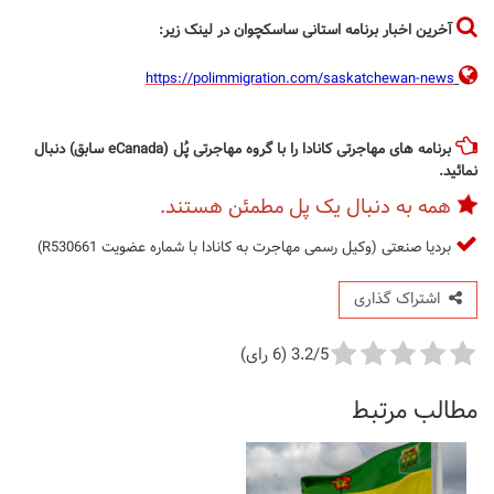
آخرین اخبار برنامه استانی ساسکچوان در لینک زیر:
https://polimmigration.com/saskatchewan-news
برنامه های مهاجرتی کانادا را با گروه مهاجرتی پُل (eCanada سابق) دنبال
نمائید.
همه به دنبال یک پل مطمئن هستند.
بردیا صنعتی (وکیل رسمی مهاجرت به کانادا با شماره عضویت R530661)
اشتراک گذاری
3.2/5 (6 رای)
مطالب مرتبط