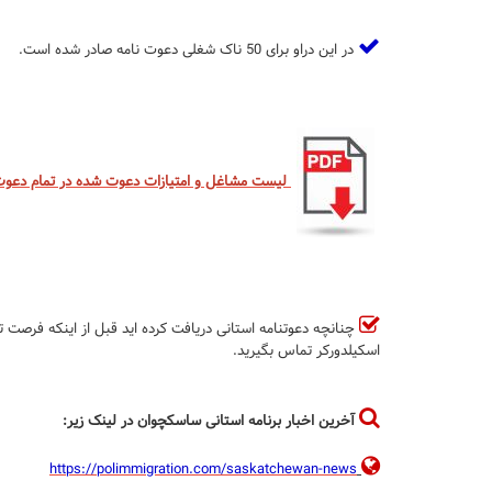
در این دراو برای 50 ناک شغلی دعوت نامه صادر شده است.
لیست مشاغل و امتیازات دعوت شده در تمام دعوت های استانی ساسکچوا
چنانچه دعوتنامه استانی دریافت کرده اید قبل از اینکه فرصت 
اسکیلدورکر تماس بگیرید.
آخرین اخبار برنامه استانی ساسکچوان در لینک زیر:
https://polimmigration.com/saskatchewan-news