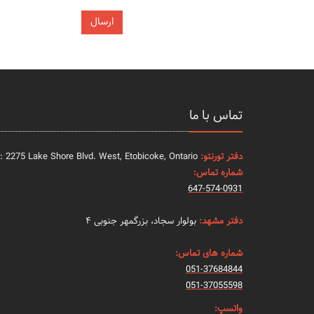
تماس با ما
دفتر تورنتو:
: 2275 Lake Shore Blvd. West, Etobicoke, Ontario
شماره تماس:
647-574-0931
دفتر مشهد:
بولوار سجاد، بزرگمهر جنوبی ۴
شماره های تماس:
051-37684844
051-37055598
واتسپ: