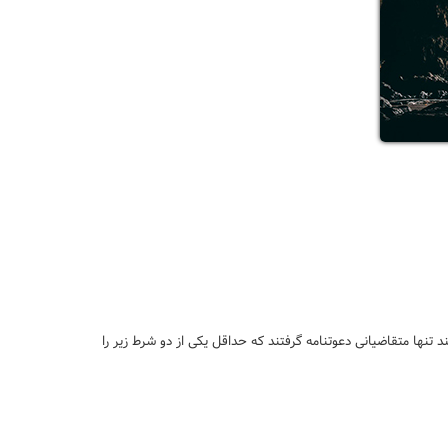
که با امتیاز 69 و یا بالاتر در پول استانی ساسکچوان (OID) بوده اند دعوت شده اند. اما از میان کسانی که امتیاز 68 داشتند تنها متقاضیانی دعوتنامه گرفتند که حداقل یکی از دو شرط زیر را