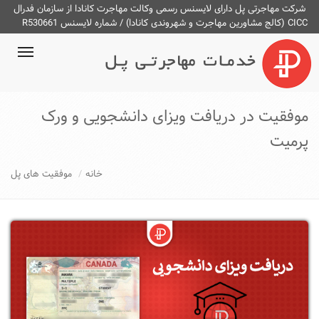
شرکت مهاجرتی پل دارای لایسنس رسمی وکالت مهاجرت کانادا از سازمان فدرال
CICC (کالج مشاورین مهاجرت و شهروندی کانادا) / شماره لایسنس R530661
ggle
ation
موفقیت در دریافت ویزای دانشجویی و ورک
پرمیت
خانه
موفقیت های پل