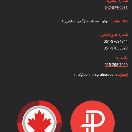
شماره تماس:
647-574-0931
دفتر مشهد:
بولوار سجاد، بزرگمهر جنوبی ۴
شماره های تماس:
051-37684844
051-37055598
واتسپ:
915-205-7090
ایمیل:
info@polimmigration.com