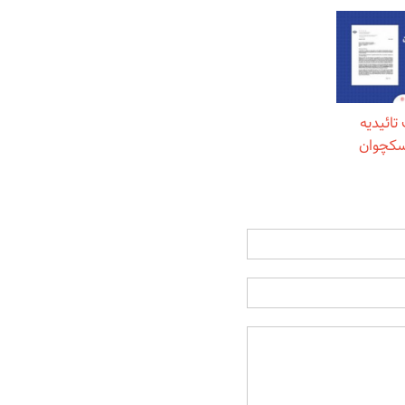
تائیدیه
سکچوان