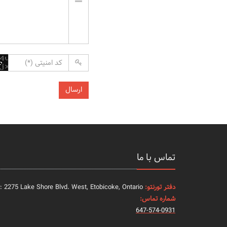
تماس با ما
دفتر تورنتو:
: 2275 Lake Shore Blvd. West, Etobicoke, Ontario
شماره تماس:
647-574-0931